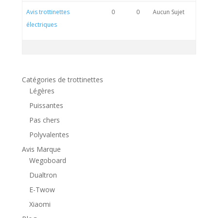
Avis trottinettes
0
0
Aucun Sujet
électriques
Catégories de trottinettes
Légères
Puissantes
Pas chers
Polyvalentes
Avis Marque
Wegoboard
Dualtron
E-Twow
Xiaomi